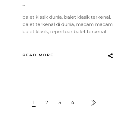
balet klasik dunia
,
balet klasik terkenal
,
balet terkenal di dunia
,
macam macam
balet klasik
,
repertoar balet terkenal
READ MORE
1
2
3
4