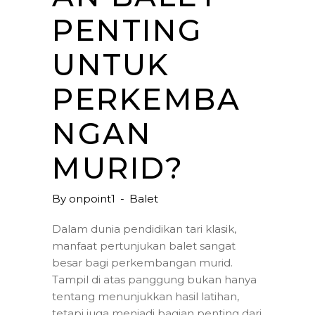
PENTING
UNTUK
PERKEMBA
NGAN
MURID?
By
onpoint1
Balet
Dalam dunia pendidikan tari klasik,
manfaat pertunjukan balet sangat
besar bagi perkembangan murid.
Tampil di atas panggung bukan hanya
tentang menunjukkan hasil latihan,
tetapi juga menjadi bagian penting dari