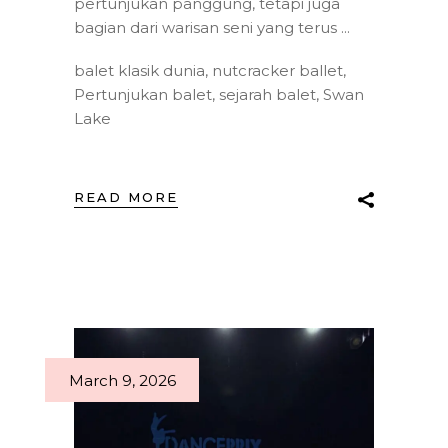
pertunjukan panggung, tetapi juga
bagian dari warisan seni yang terus
balet klasik dunia
,
nutcracker ballet
,
Pertunjukan balet
,
sejarah balet
,
Swan
Lake
READ MORE
March 9, 2026