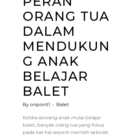
PERAN
ORANG TUA
DALAM
MENDUKUN
G ANAK
BELAJAR
BALET
By
onpoint1
Balet
Ketika seorang anak mulai belajar
balet, banyak orang tua yang fokus
pada hal-hal seperti memilih sekolah