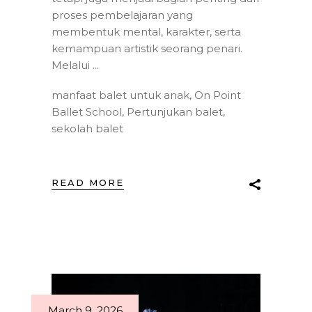
proses pembelajaran yang
membentuk mental, karakter, serta
kemampuan artistik seorang penari.
Melalui
manfaat balet untuk anak
,
On Point
Ballet School
,
Pertunjukan balet
,
sekolah balet
READ MORE
March 9, 2026