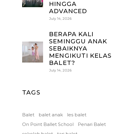
HINGGA
ADVANCED
July 14, 2026
BERAPA KALI
SEMINGGU ANAK
SEBAIKNYA
MENGIKUTI KELAS
BALET?
July 14, 2026
TAGS
Balet
balet anak
les balet
On Point Ballet School
Penari Balet
sekolah balet
tari balet