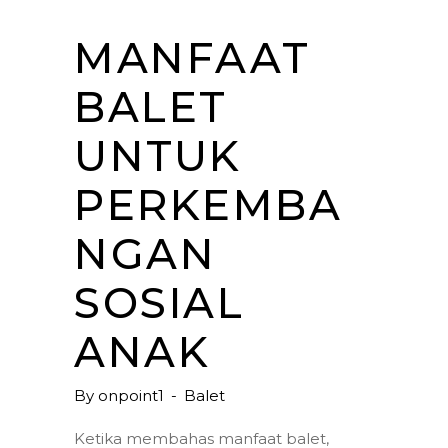
MANFAAT
BALET
UNTUK
PERKEMBA
NGAN
SOSIAL
ANAK
By
onpoint1
Balet
Ketika membahas manfaat balet,