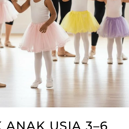
 ANAK USIA 3–6