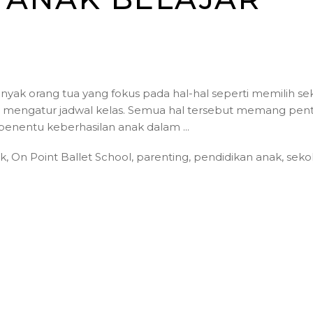
anyak orang tua yang fokus pada hal-hal seperti memilih se
u mengatur jadwal kelas. Semua hal tersebut memang pent
i penentu keberhasilan anak dalam
ak
,
On Point Ballet School
,
parenting
,
pendidikan anak
,
seko