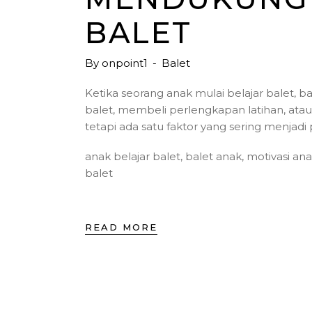
BALET
By
onpoint1
Balet
Ketika seorang anak mulai belajar balet, b
balet, membeli perlengkapan latihan, ata
tetapi ada satu faktor yang sering menjad
anak belajar balet
,
balet anak
,
motivasi an
balet
READ MORE