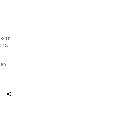
kolah
ing,
lah