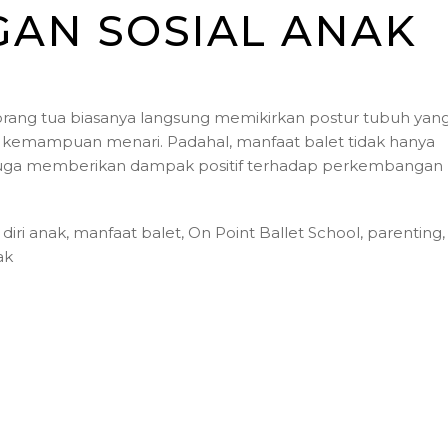
AN SOSIAL ANAK
rang tua biasanya langsung memikirkan postur tubuh yan
atau kemampuan menari. Padahal, manfaat balet tidak hanya
 juga memberikan dampak positif terhadap perkembangan
diri anak
,
manfaat balet
,
On Point Ballet School
,
parenting
,
ak