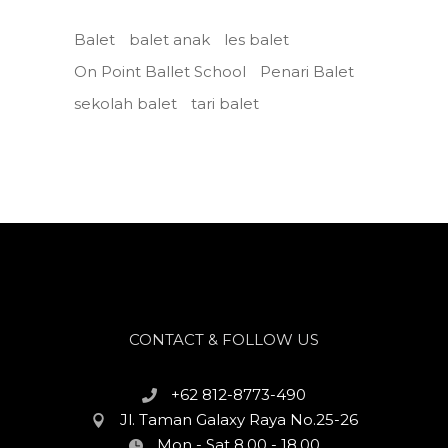
Balet
balet anak
les balet
On Point Ballet School
Penari Balet
sekolah balet
tari balet
CONTACT & FOLLOW US
+62 812-8773-490
Jl. Taman Galaxy Raya No.25-26
Mon - Sat 8.00 - 18.00