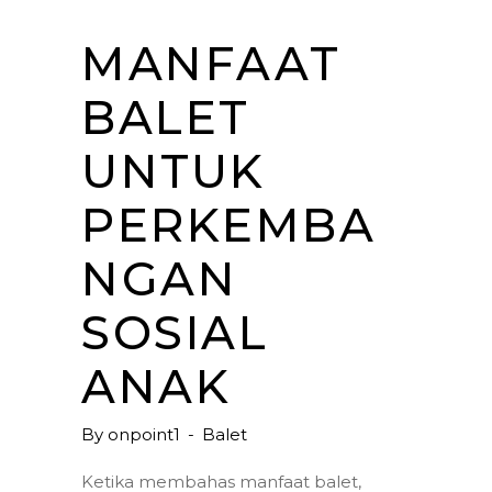
MANFAAT
BALET
UNTUK
PERKEMBA
NGAN
SOSIAL
ANAK
By
onpoint1
Balet
Ketika membahas manfaat balet,