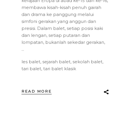
kerajaan Eropa di abad ke-15 dan ke-16,
membawa kisah-kisah penuh gairah
dan drama ke panggung melalui
simfoni gerakan yang anggun dan
presisi. Dalam balet, setiap posisi kaki
dan lengan, setiap putaran dan
lompatan, bukanlah sekedar gerakan,
les balet
,
sejarah balet
,
sekolah balet
,
tari balet
,
tari balet klasik
READ MORE