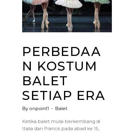
PERBEDAA
N KOSTUM
BALET
SETIAP ERA
By
onpoint1
Balet
Ketika balet mulai berkembang di
Italia dan Prancis pada abad ke 15,