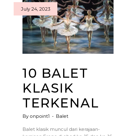
July 24, 2023
10 BALET
KLASIK
TERKENAL
By
onpoint1
Balet
Balet klasik muncul dari kerajaan-