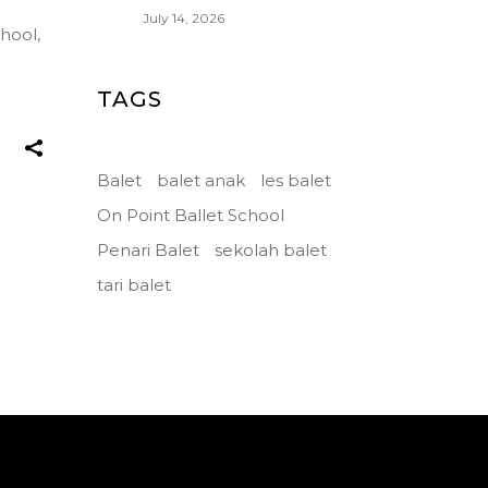
July 14, 2026
chool
,
TAGS
Balet
balet anak
les balet
On Point Ballet School
Penari Balet
sekolah balet
tari balet