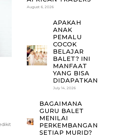
August 6, 2026
APAKAH
ANAK
PEMALU
COCOK
BELAJAR
BALET? INI
MANFAAT
YANG BISA
DIDAPATKAN
July 14, 2026
BAGAIMANA
GURU BALET
MENILAI
dikit
PERKEMBANGAN
SETIAP MURID?