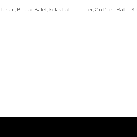
3 tahun
,
Belajar Balet
,
kelas balet toddler
,
On Point Ballet S