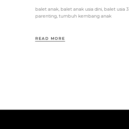
balet anak
,
balet anak usia dini
,
balet usia 
parenting
,
tumbuh kembang anak
READ MORE