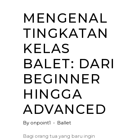
MENGENAL
TINGKATAN
KELAS
BALET: DARI
BEGINNER
HINGGA
ADVANCED
By
onpoint1
Ballet
Bagi orang tua yang baru ingin