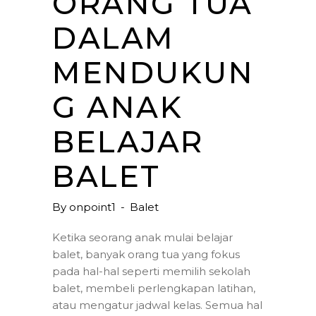
ORANG TUA
DALAM
MENDUKUN
G ANAK
BELAJAR
BALET
By
onpoint1
Balet
Ketika seorang anak mulai belajar
balet, banyak orang tua yang fokus
pada hal-hal seperti memilih sekolah
balet, membeli perlengkapan latihan,
atau mengatur jadwal kelas. Semua hal