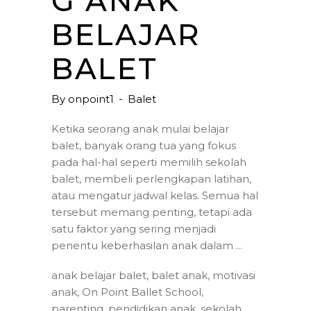
G ANAK
BELAJAR
BALET
By
onpoint1
Balet
Ketika seorang anak mulai belajar
balet, banyak orang tua yang fokus
pada hal-hal seperti memilih sekolah
balet, membeli perlengkapan latihan,
atau mengatur jadwal kelas. Semua hal
tersebut memang penting, tetapi ada
satu faktor yang sering menjadi
penentu keberhasilan anak dalam
anak belajar balet
,
balet anak
,
motivasi
anak
,
On Point Ballet School
,
parenting
,
pendidikan anak
,
sekolah