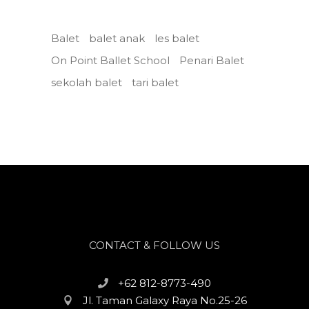
Balet
balet anak
les balet
On Point Ballet School
Penari Balet
sekolah balet
tari balet
CONTACT & FOLLOW US
+62 812-8773-490
Jl. Taman Galaxy Raya No.25-26