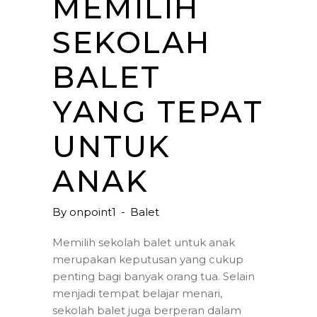
MEMILIH
SEKOLAH
BALET
YANG TEPAT
UNTUK
ANAK
By
onpoint1
Balet
Memilih sekolah balet untuk anak
merupakan keputusan yang cukup
penting bagi banyak orang tua. Selain
menjadi tempat belajar menari,
sekolah balet juga berperan dalam