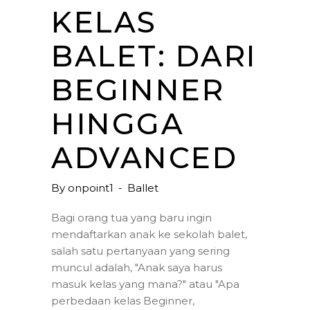
KELAS
BALET: DARI
BEGINNER
HINGGA
ADVANCED
By
onpoint1
Ballet
Bagi orang tua yang baru ingin
mendaftarkan anak ke sekolah balet,
salah satu pertanyaan yang sering
muncul adalah, "Anak saya harus
masuk kelas yang mana?" atau "Apa
perbedaan kelas Beginner,