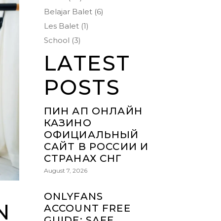
Belajar Balet
(6)
Les Balet
(1)
School
(3)
LATEST
POSTS
ПИН АП ОНЛАЙН
КАЗИНО
ОФИЦИАЛЬНЫЙ
САЙТ В РОССИИ И
СТРАНАХ СНГ
August 7, 2026
ONLYFANS
N
ACCOUNT FREE
GUIDE: SAFE