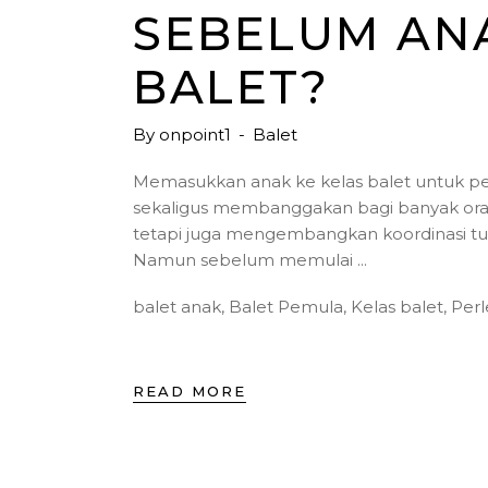
SEBELUM AN
BALET?
By
onpoint1
Balet
Memasukkan anak ke kelas balet untuk 
sekaligus membanggakan bagi banyak oran
tetapi juga mengembangkan koordinasi tubuh
Namun sebelum memulai
balet anak
,
Balet Pemula
,
Kelas balet
,
Per
READ MORE