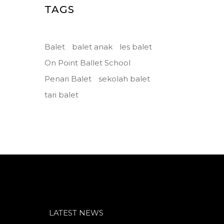
TAGS
Balet
balet anak
les balet
On Point Ballet School
Penari Balet
sekolah balet
tari balet
LATEST NEWS