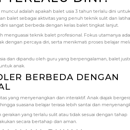
 muncul adalah apakah balet usia 3 tahun terlalu dini untu
balet sebagai aktivitas yang penuh teknik sulit dan latih
 dini sangat berbeda dengan kelas balet tingkat lanjut.
ah menguasai teknik balet profesional. Fokus utamanya ada
engan percaya diri, serta menikmati proses belajar mela
 usia dan dipandu oleh guru yang berpengalaman, balet just
 untuk anak.
DLER BERBEDA DENGAN
AL
vitas yang menyenangkan dan interaktif. Anak diajak berger
ehingga suasana belajar terasa lebih santai dan menyenang
erakan yang terlalu sulit atau tidak sesuai dengan tahap
akukan secara bertahap dan aman.