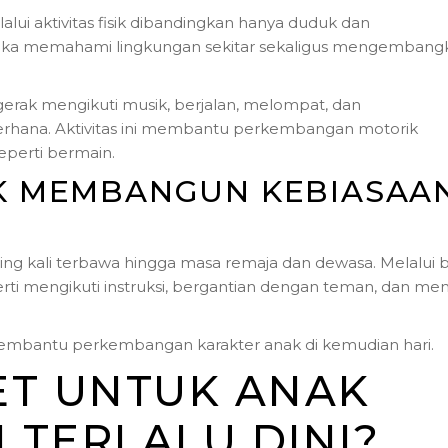
elalui aktivitas fisik dibandingkan hanya duduk dan
a memahami lingkungan sekitar sekaligus mengembang
rgerak mengikuti musik, berjalan, melompat, dan
derhana. Aktivitas ini membantu perkembangan motorik
eperti bermain.
K MEMBANGUN KEBIASAA
ring kali terbawa hingga masa remaja dan dewasa. Melalui b
erti mengikuti instruksi, bergantian dengan teman, dan me
 membantu perkembangan karakter anak di kemudian hari.
ET UNTUK ANAK
N TERLALU DINI?