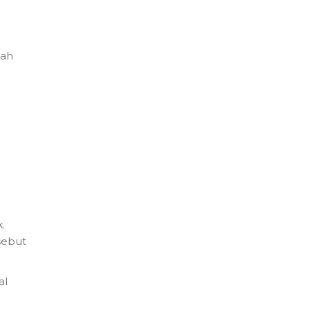
lah
.
sebut
al