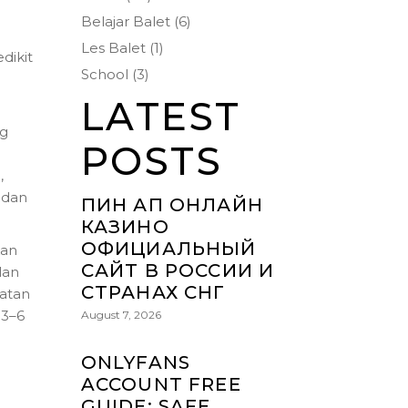
Belajar Balet
(6)
Les Balet
(1)
dikit
School
(3)
LATEST
ng
POSTS
,
 dan
ПИН АП ОНЛАЙН
КАЗИНО
ОФИЦИАЛЬНЫЙ
kan
САЙТ В РОССИИ И
lan
СТРАНАХ СНГ
katan
 3–6
August 7, 2026
ONLYFANS
ACCOUNT FREE
GUIDE: SAFE