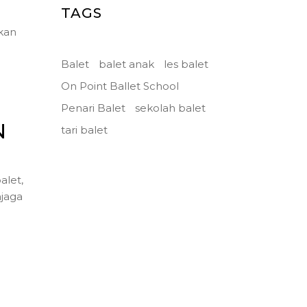
TAGS
kan
Balet
balet anak
les balet
On Point Ballet School
Penari Balet
sekolah balet
N
tari balet
alet,
njaga