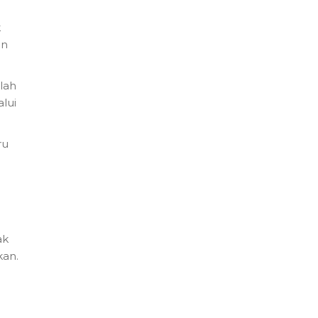
k
an
lah
lui
ru
ak
kan.