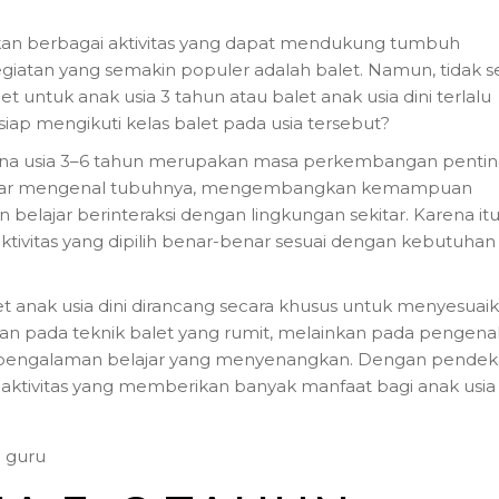
an berbagai aktivitas yang dapat mendukung tumbuh
egiatan yang semakin populer adalah balet. Namun, tidak se
t untuk anak usia 3 tahun atau balet anak usia dini terlalu
iap mengikuti kelas balet pada usia tersebut?
arena usia 3–6 tahun merupakan masa perkembangan penti
belajar mengenal tubuhnya, mengembangkan kemampuan
belajar berinteraksi dengan lingkungan sekitar. Karena itu
ktivitas yang dipilih benar-benar sesuai dengan kebutuhan
let anak usia dini dirancang secara khusus untuk menyesuai
n pada teknik balet yang rumit, melainkan pada pengena
 dan pengalaman belajar yang menyenangkan. Dengan pende
u aktivitas yang memberikan banyak manfaat bagi anak usia