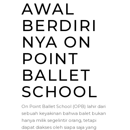
AWAL
BERDIRI
NYA ON
POINT
BALLET
SCHOOL
On Point Ballet School (OPB) lahir dari
sebuah keyakinan bahwa balet bukan
hanya milik segelintir orang, tetapi
dapat diakses oleh siapa saja yang