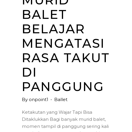
MURID
BALET
BELAJAR
MENGATASI
RASA TAKUT
DI
PANGGUNG
By
onpoint1
Ballet
Ketakutan yang Wajar Tapi Bisa
Ditaklukkan Bagi banyak murid balet,
momen tampil di panggung sering kali