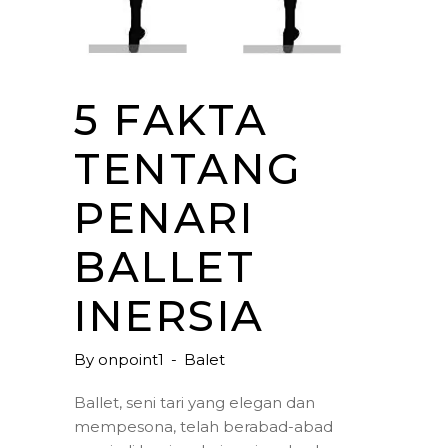
5 FAKTA
TENTANG
PENARI
BALLET
INERSIA
By
onpoint1
Balet
Ballet, seni tari yang elegan dan
mempesona, telah berabad-abad