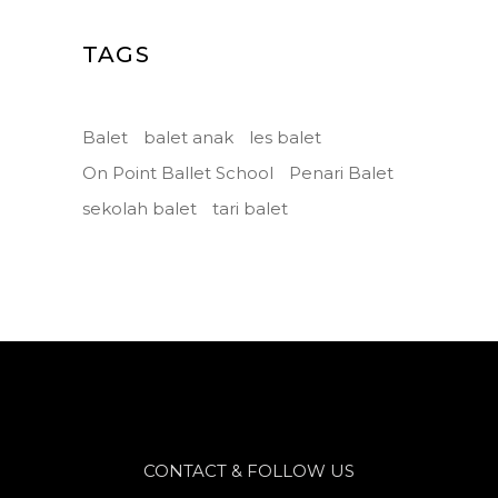
TAGS
Balet
balet anak
les balet
On Point Ballet School
Penari Balet
sekolah balet
tari balet
CONTACT & FOLLOW US