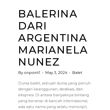
BALERINA
DARI
ARGENTINA
MARIANELA
NUNEZ
By
onpoint1
May 3, 2024
Balet
Dunia balet, sebuah dunia yang penuh
dengan keanggunan, dedikasi, dan
ekspresi. Di antara banyaknya bintang
yang bersinar di kancah internasional,
ada satu nama yang selalu menonjol,