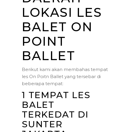
LOKASI LES
BALET ON
POINT
BALLET
Berikut kami akan membahas tempat
les On Poitn Ballet yang tersebar di
beberapa tempat:
1 TEMPAT LES
BALET
TERKEDAT DI
SUNTER