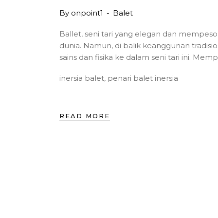
By
onpoint1
Balet
Ballet, seni tari yang elegan dan mempeso
dunia. Namun, di balik keanggunan tradis
sains dan fisika ke dalam seni tari ini. Mem
inersia balet
,
penari balet inersia
READ MORE