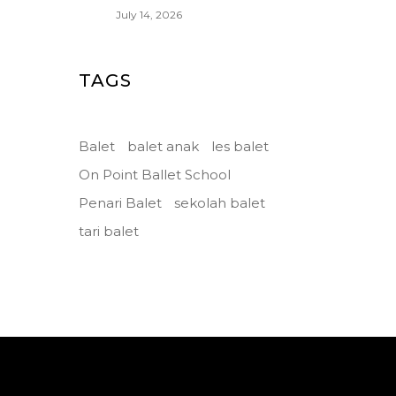
July 14, 2026
TAGS
Balet
balet anak
les balet
On Point Ballet School
Penari Balet
sekolah balet
tari balet