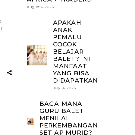
August 6, 2026
a
APAKAH
r
ANAK
PEMALU
COCOK
BELAJAR
BALET? INI
MANFAAT
YANG BISA
DIDAPATKAN
July 14, 2026
BAGAIMANA
GURU BALET
MENILAI
PERKEMBANGAN
SETIAP MURID?