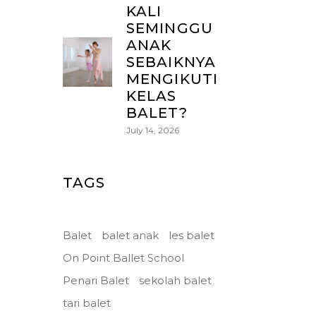
KALI
SEMINGGU
ANAK
SEBAIKNYA
MENGIKUTI
KELAS
BALET?
July 14, 2026
TAGS
Balet
balet anak
les balet
On Point Ballet School
Penari Balet
sekolah balet
tari balet