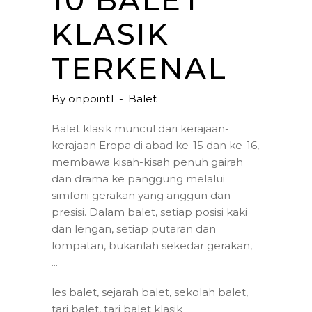
10 BALET
KLASIK
TERKENAL
By
onpoint1
Balet
Balet klasik muncul dari kerajaan-
kerajaan Eropa di abad ke-15 dan ke-16,
membawa kisah-kisah penuh gairah
dan drama ke panggung melalui
simfoni gerakan yang anggun dan
presisi. Dalam balet, setiap posisi kaki
dan lengan, setiap putaran dan
lompatan, bukanlah sekedar gerakan,
les balet
,
sejarah balet
,
sekolah balet
,
tari balet
,
tari balet klasik