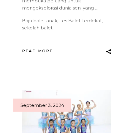
membuka peluang untuk
mengeksplorasi dunia seni yang
Baju balet anak
,
Les Balet Terdekat
,
sekolah balet
READ MORE
September 3, 2024