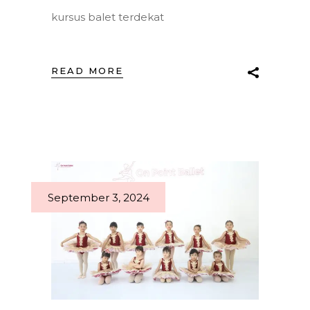
kursus balet terdekat
READ MORE
September 3, 2024