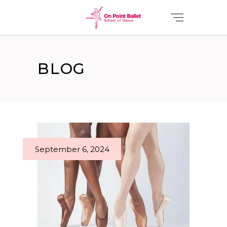
BLOG
September 6, 2024