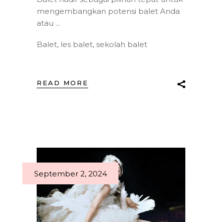
mengembangkan potensi balet Anda
atau
Balet
,
les balet
,
sekolah balet
READ MORE
September 2, 2024