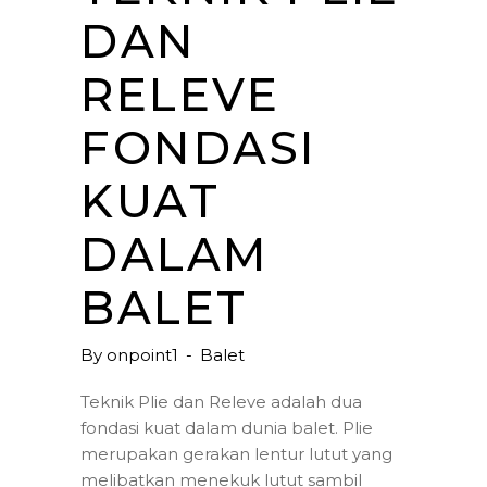
DAN
RELEVE
FONDASI
KUAT
DALAM
BALET
By
onpoint1
Balet
Teknik Plie dan Releve adalah dua
fondasi kuat dalam dunia balet. Plie
merupakan gerakan lentur lutut yang
melibatkan menekuk lutut sambil