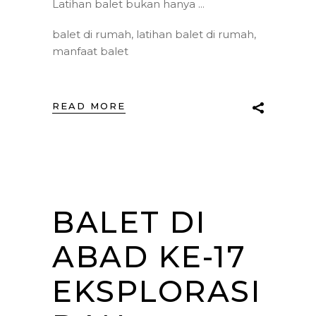
Latihan balet bukan hanya
balet di rumah
,
latihan balet di rumah
,
manfaat balet
READ MORE
BALET DI
ABAD KE-17
EKSPLORASI