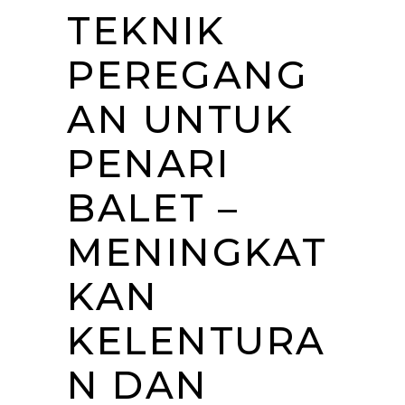
TEKNIK
PEREGANG
AN UNTUK
PENARI
BALET –
MENINGKAT
KAN
KELENTURA
N DAN