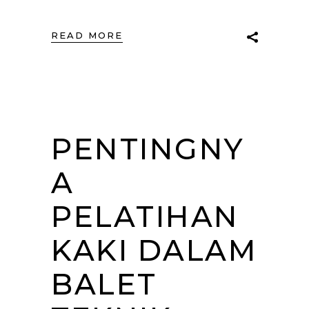
READ MORE
PENTINGNY
A
PELATIHAN
KAKI DALAM
BALET