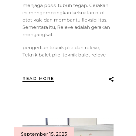
menjaga posisi tubuh tegap. Gerakan
ini mengembangkan kekuatan otot-
otot kaki dan membantu fleksibilitas.
Sementara itu, Releve adalah gerakan
mengangkat
pengertian teknik plie dan releve
,
Teknik balet plie
,
teknik balet releve
READ MORE
September 15, 2023