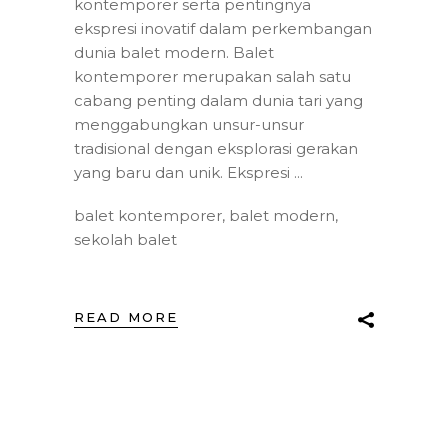
kontemporer serta pentingnya
ekspresi inovatif dalam perkembangan
dunia balet modern. Balet
kontemporer merupakan salah satu
cabang penting dalam dunia tari yang
menggabungkan unsur-unsur
tradisional dengan eksplorasi gerakan
yang baru dan unik. Ekspresi
balet kontemporer
,
balet modern
,
sekolah balet
READ MORE