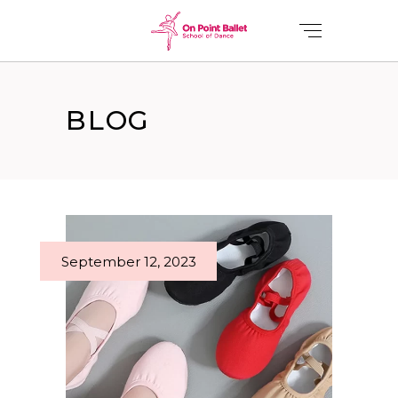
BLOG
September 12, 2023