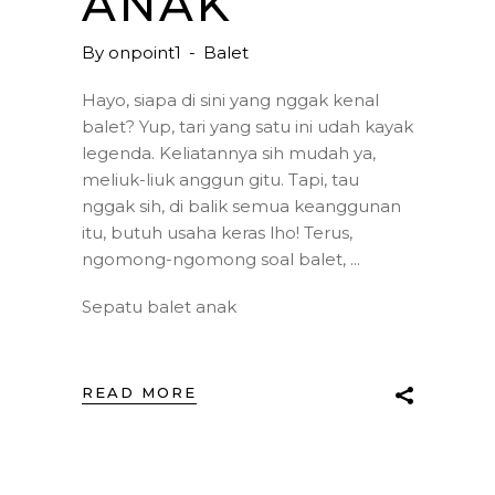
ANAK
By
onpoint1
Balet
Hayo, siapa di sini yang nggak kenal
balet? Yup, tari yang satu ini udah kayak
legenda. Keliatannya sih mudah ya,
meliuk-liuk anggun gitu. Tapi, tau
nggak sih, di balik semua keanggunan
itu, butuh usaha keras lho! Terus,
ngomong-ngomong soal balet,
Sepatu balet anak
READ MORE