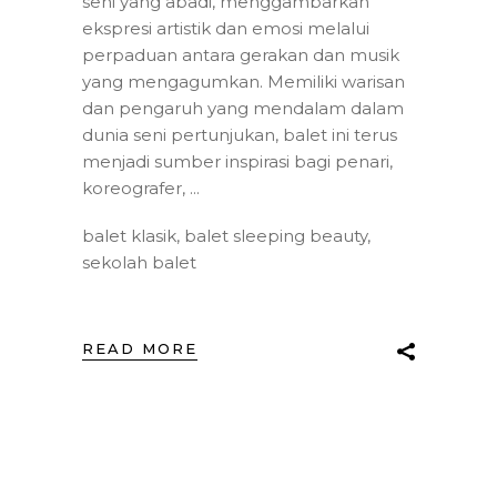
seni yang abadi, menggambarkan
ekspresi artistik dan emosi melalui
perpaduan antara gerakan dan musik
yang mengagumkan. Memiliki warisan
dan pengaruh yang mendalam dalam
dunia seni pertunjukan, balet ini terus
menjadi sumber inspirasi bagi penari,
koreografer,
balet klasik
,
balet sleeping beauty
,
sekolah balet
READ MORE