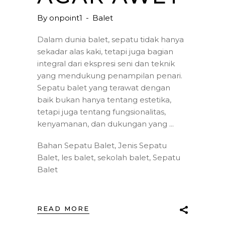
By
onpoint1
Balet
Dalam dunia balet, sepatu tidak hanya
sekadar alas kaki, tetapi juga bagian
integral dari ekspresi seni dan teknik
yang mendukung penampilan penari.
Sepatu balet yang terawat dengan
baik bukan hanya tentang estetika,
tetapi juga tentang fungsionalitas,
kenyamanan, dan dukungan yang
Bahan Sepatu Balet
,
Jenis Sepatu
Balet
,
les balet
,
sekolah balet
,
Sepatu
Balet
READ MORE