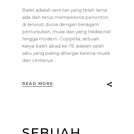
Balet adalah seni tari yang telah lama
ada dan terus mempesona penonton
di seluruh dunia dengan beragam
pertunjukan, mulai dari yang tradisional
hingga modern. Coppélia, sebuah
karya balet abad ke-19, adalah salah
satu yang paling dihargai karena musik
dan ceritanya
READ MORE
SEBUAH