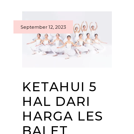
September 12, 2023
KETAHUI 5
HAL DARI
HARGA LES
BALET