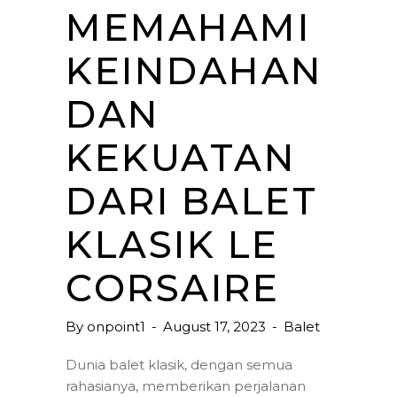
MEMAHAMI
KEINDAHAN
DAN
KEKUATAN
DARI BALET
KLASIK LE
CORSAIRE
By
onpoint1
August 17, 2023
Balet
Dunia balet klasik, dengan semua
rahasianya, memberikan perjalanan