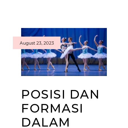
August 23, 2023
POSISI DAN
FORMASI
DALAM