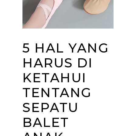
5 HAL YANG
HARUS DI
KETAHUI
TENTANG
SEPATU
BALET