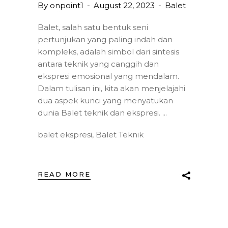
By
onpoint1
August 22, 2023
Balet
Balet, salah satu bentuk seni
pertunjukan yang paling indah dan
kompleks, adalah simbol dari sintesis
antara teknik yang canggih dan
ekspresi emosional yang mendalam.
Dalam tulisan ini, kita akan menjelajahi
dua aspek kunci yang menyatukan
dunia Balet teknik dan ekspresi.
balet ekspresi
,
Balet Teknik
READ MORE