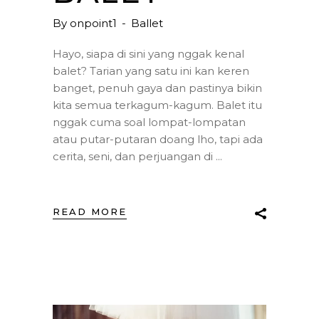
By
onpoint1
Ballet
Hayo, siapa di sini yang nggak kenal
balet? Tarian yang satu ini kan keren
banget, penuh gaya dan pastinya bikin
kita semua terkagum-kagum. Balet itu
nggak cuma soal lompat-lompatan
atau putar-putaran doang lho, tapi ada
cerita, seni, dan perjuangan di
READ MORE