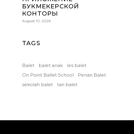
БУКМЕКЕРСКОЙ
КОНТОРЫ
August 10, 2026
TAGS
Balet
balet anak
les balet
On Point Ballet School
Penari Balet
sekolah balet
tari balet