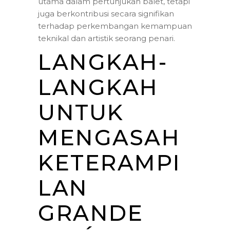
utama dalam pertunjukan balet, tetapi
juga berkontribusi secara signifikan
terhadap perkembangan kemampuan
teknikal dan artistik seorang penari.
LANGKAH-
LANGKAH
UNTUK
MENGASAH
KETERAMPI
LAN
GRANDE