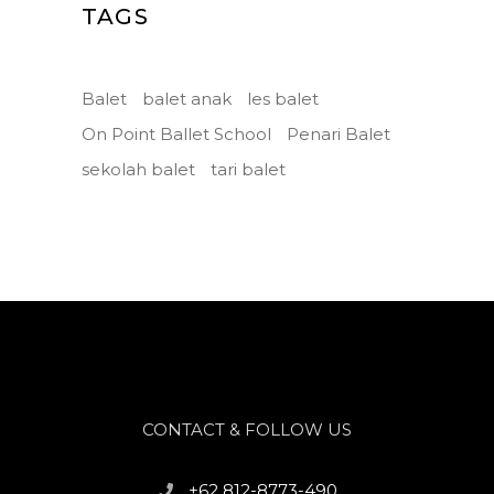
TAGS
Balet
balet anak
les balet
On Point Ballet School
Penari Balet
sekolah balet
tari balet
CONTACT & FOLLOW US
+62 812-8773-490