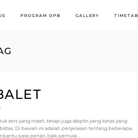
US
PROGRAM OPB
GALLERY
TIMETA
AG
BALET
t
k seni yang indah, tetapi juga disiplin yang ketat yang
bilitas. Di bawah ini adalah penjelasan tentang beberapa
mbantu para penari, baik pemula