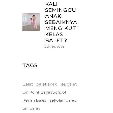
KALI
SEMINGGU
ANAK
SEBAIKNYA
MENGIKUTI
KELAS
BALET?
July 14, 2026
TAGS
Balet
balet anak
les balet
On Point Ballet School
Penari Balet
sekolah balet
tari balet