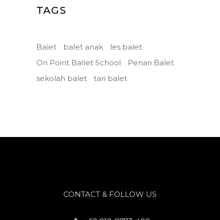
TAGS
Balet
balet anak
les balet
On Point Ballet School
Penari Balet
sekolah balet
tari balet
CONTACT & FOLLOW US