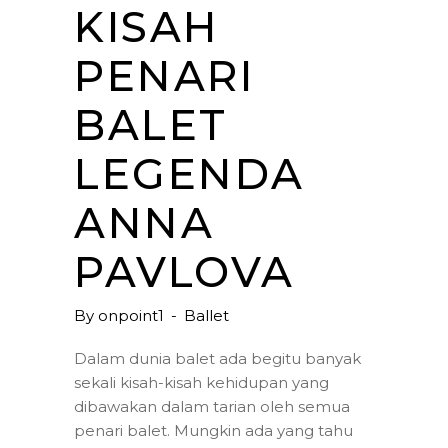
KISAH
PENARI
BALET
LEGENDA
ANNA
PAVLOVA
By
onpoint1
Ballet
Dalam dunia balet ada begitu banyak
sekali kisah-kisah kehidupan yang
dibawakan dalam tarian oleh semua
penari balet. Mungkin ada yang tahu