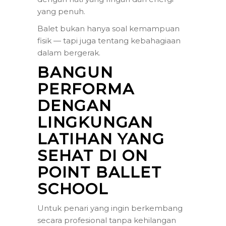
yang penuh.
Balet bukan hanya soal kemampuan
fisik — tapi juga tentang kebahagiaan
dalam bergerak.
BANGUN
PERFORMA
DENGAN
LINGKUNGAN
LATIHAN YANG
SEHAT DI ON
POINT BALLET
SCHOOL
Untuk penari yang ingin berkembang
secara profesional tanpa kehilangan