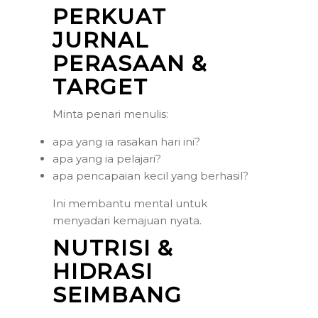
PERKUAT
JURNAL
PERASAAN &
TARGET
Minta penari menulis:
apa yang ia rasakan hari ini?
apa yang ia pelajari?
apa pencapaian kecil yang berhasil?
Ini membantu mental untuk
menyadari kemajuan nyata.
NUTRISI &
HIDRASI
SEIMBANG