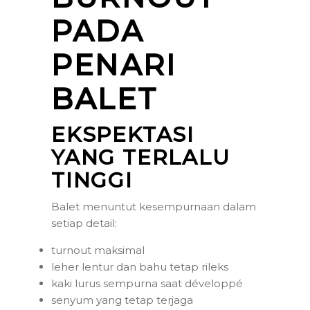
PADA
PENARI
BALET
EKSPEKTASI
YANG TERLALU
TINGGI
Balet menuntut kesempurnaan dalam
setiap detail:
turnout maksimal
leher lentur dan bahu tetap rileks
kaki lurus sempurna saat développé
senyum yang tetap terjaga