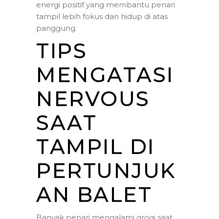
energi positif yang membantu penari
tampil lebih fokus dan hidup di atas
panggung.
TIPS
MENGATASI
NERVOUS
SAAT
TAMPIL DI
PERTUNJUK
AN BALET
Banyak penari mengalami grogi saat