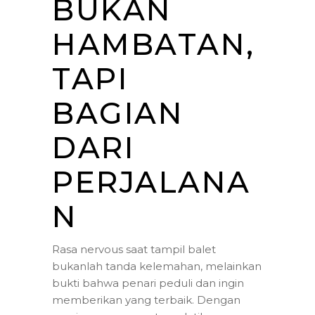
BUKAN
HAMBATAN,
TAPI
BAGIAN
DARI
PERJALANA
N
Rasa nervous saat tampil balet
bukanlah tanda kelemahan, melainkan
bukti bahwa penari peduli dan ingin
memberikan yang terbaik. Dengan