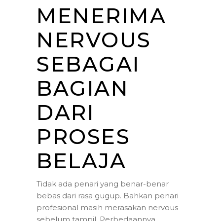
MENERIMA
NERVOUS
SEBAGAI
BAGIAN
DARI
PROSES
BELAJA
Tidak ada penari yang benar-benar
bebas dari rasa gugup. Bahkan penari
profesional masih merasakan nervous
sebelum tampil. Perbedaannya