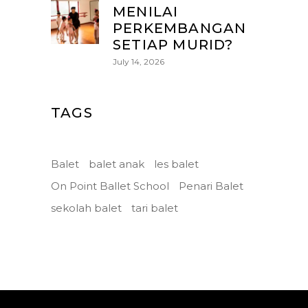
MENILAI
PERKEMBANGAN
SETIAP MURID?
July 14, 2026
TAGS
Balet
balet anak
les balet
On Point Ballet School
Penari Balet
sekolah balet
tari balet