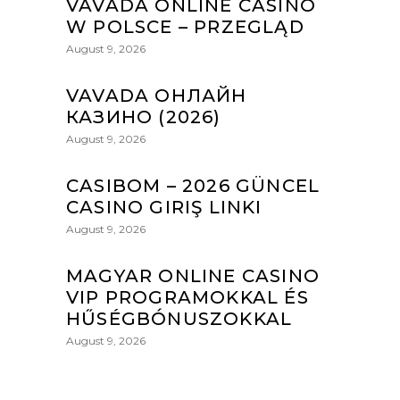
VAVADA ONLINE CASINO
W POLSCE – PRZEGLĄD
August 9, 2026
VAVADA ОНЛАЙН
КАЗИНО (2026)
August 9, 2026
CASIBOM – 2026 GÜNCEL
CASINO GIRIŞ LINKI
August 9, 2026
MAGYAR ONLINE CASINO
VIP PROGRAMOKKAL ÉS
HŰSÉGBÓNUSZOKKAL
August 9, 2026