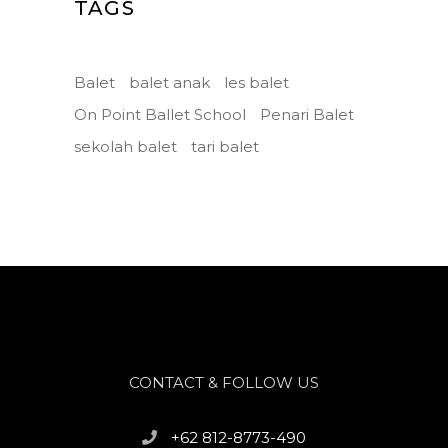
TAGS
Balet
balet anak
les balet
On Point Ballet School
Penari Balet
sekolah balet
tari balet
CONTACT & FOLLOW US
+62 812-8773-490