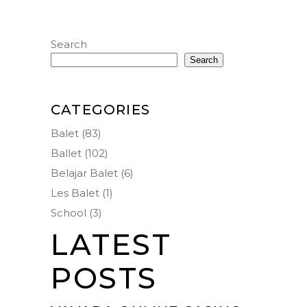
Search
Search
CATEGORIES
Balet
(83)
Ballet
(102)
Belajar Balet
(6)
Les Balet
(1)
School
(3)
LATEST
POSTS