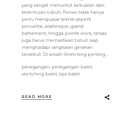
yang sangat menuntut kekuatan dan
kelenturan tubuh. Penari tidak hanya
perlu menguasai teknik seperti
pirouette, arabesque, grand
battement, hingga pointe work, tetapi
juga harus memastikan tubuh siap
menghadapi rangkaian gerakan
tersebut. Di sinilah Stretching penting
peregangan
,
peregangan balet
,
stertching balet
,
tips balet
READ MORE