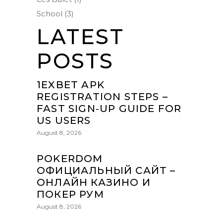
School
(3)
LATEST
POSTS
1EXBET APK
REGISTRATION STEPS –
FAST SIGN‑UP GUIDE FOR
US USERS
August 8, 2026
POKERDOM
ОФИЦИАЛЬНЫЙ САЙТ –
ОНЛАЙН КАЗИНО И
ПОКЕР РУМ
August 8, 2026