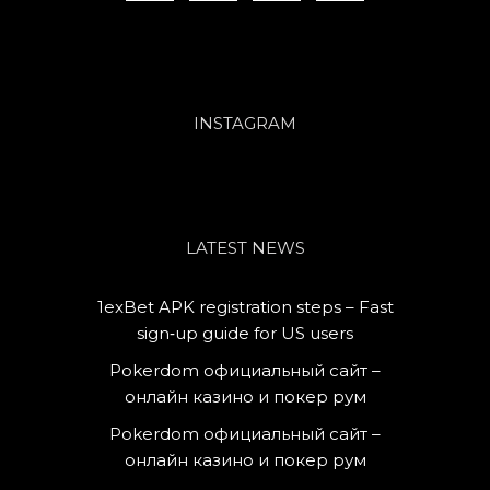
INSTAGRAM
LATEST NEWS
1exBet APK registration steps – Fast
sign‑up guide for US users
Pokerdom официальный сайт –
онлайн казино и покер рум
Pokerdom официальный сайт –
онлайн казино и покер рум