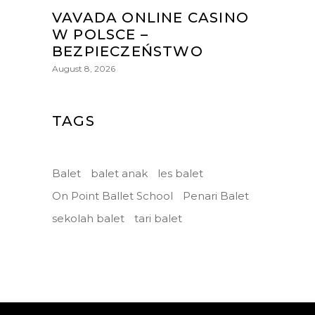
VAVADA ONLINE CASINO
W POLSCE –
BEZPIECZEŃSTWO
August 8, 2026
TAGS
Balet
balet anak
les balet
On Point Ballet School
Penari Balet
sekolah balet
tari balet