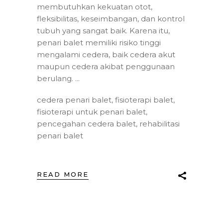
membutuhkan kekuatan otot,
fleksibilitas, keseimbangan, dan kontrol
tubuh yang sangat baik. Karena itu,
penari balet memiliki risiko tinggi
mengalami cedera, baik cedera akut
maupun cedera akibat penggunaan
berulang.
cedera penari balet
,
fisioterapi balet
,
fisioterapi untuk penari balet
,
pencegahan cedera balet
,
rehabilitasi
penari balet
READ MORE