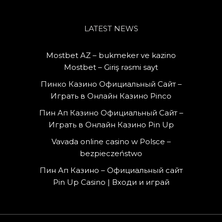
LATEST NEWS
Mostbet AZ – bukmeker ve kazino
Mostbet – Giriş rəsmi sayt
Пинко Казино Официальный Сайт –
Играть в Онлайн Казино Pinco
Пин Ап Казино Официальный Сайт –
Играть в Онлайн Казино Pin Up
Vavada online casino w Polsce –
bezpieczeństwo
Пин Ап Казино – Официальный сайт
Pin Up Casino | Входи и играй