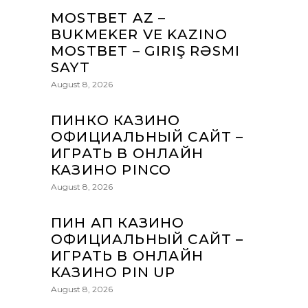
MOSTBET AZ –
BUKMEKER VE KAZINO
MOSTBET – GIRIŞ RƏSMI
SAYT
August 8, 2026
ПИНКО КАЗИНО
ОФИЦИАЛЬНЫЙ САЙТ –
ИГРАТЬ В ОНЛАЙН
КАЗИНО PINCO
August 8, 2026
ПИН АП КАЗИНО
ОФИЦИАЛЬНЫЙ САЙТ –
ИГРАТЬ В ОНЛАЙН
КАЗИНО PIN UP
August 8, 2026