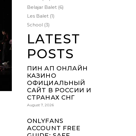
Belajar Balet
(6)
Les Balet
(1)
School
(3)
LATEST
POSTS
ПИН АП ОНЛАЙН
КАЗИНО
ОФИЦИАЛЬНЫЙ
САЙТ В РОССИИ И
СТРАНАХ СНГ
August 7, 2026
ONLYFANS
ACCOUNT FREE
GUIDE: SAFE