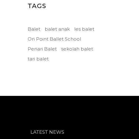
TAGS
Balet
balet anak
les balet
On Point Ballet School
Penari Balet
sekolah balet
tari balet
LATEST NEWS