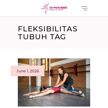
FLEKSIBILITAS
TUBUH TAG
June 1, 2026