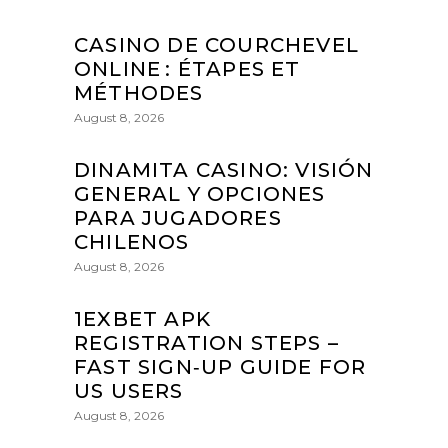
CASINO DE COURCHEVEL
ONLINE : ÉTAPES ET
MÉTHODES
August 8, 2026
DINAMITA CASINO: VISIÓN
GENERAL Y OPCIONES
PARA JUGADORES
CHILENOS
August 8, 2026
1EXBET APK
REGISTRATION STEPS –
FAST SIGN‑UP GUIDE FOR
US USERS
August 8, 2026