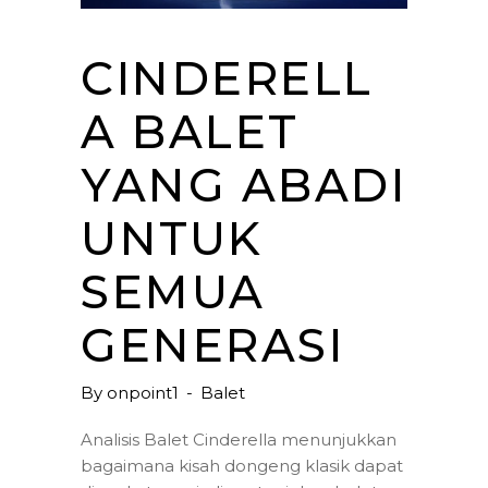
CINDERELL
A BALET
YANG ABADI
UNTUK
SEMUA
GENERASI
By
onpoint1
Balet
Analisis Balet Cinderella menunjukkan
bagaimana kisah dongeng klasik dapat