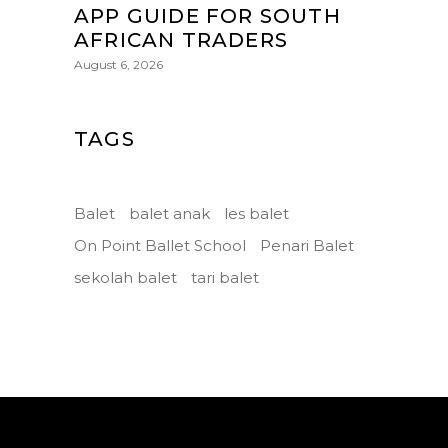
APP GUIDE FOR SOUTH
AFRICAN TRADERS
August 6, 2026
TAGS
Balet
balet anak
les balet
On Point Ballet School
Penari Balet
sekolah balet
tari balet