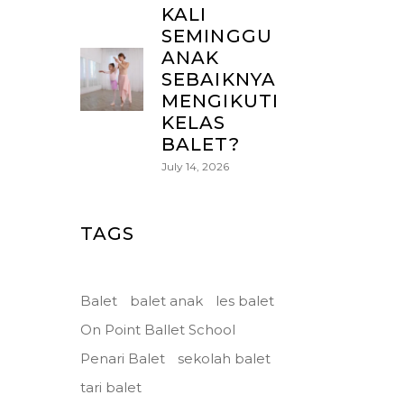
KALI
SEMINGGU
ANAK
SEBAIKNYA
MENGIKUTI
KELAS
BALET?
July 14, 2026
TAGS
Balet
balet anak
les balet
On Point Ballet School
Penari Balet
sekolah balet
tari balet