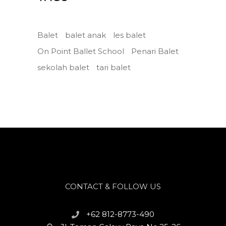
Balet
balet anak
les balet
On Point Ballet School
Penari Balet
sekolah balet
tari balet
CONTACT & FOLLOW US
+62 812-8773-490