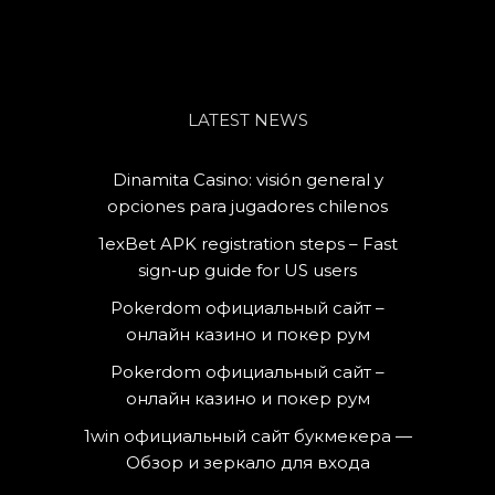
LATEST NEWS
Dinamita Casino: visión general y
opciones para jugadores chilenos
1exBet APK registration steps – Fast
sign‑up guide for US users
Pokerdom официальный сайт –
онлайн казино и покер рум
Pokerdom официальный сайт –
онлайн казино и покер рум
1win официальный сайт букмекера —
Обзор и зеркало для входа