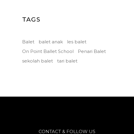
TAGS
Balet
balet anak
les balet
On Point Ballet School
Penari Balet
sekolah balet
tari balet
CONTACT & FOLLOW US