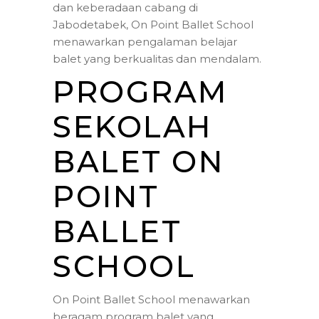
dan keberadaan cabang di
Jabodetabek, On Point Ballet School
menawarkan pengalaman belajar
balet yang berkualitas dan mendalam.
PROGRAM
SEKOLAH
BALET ON
POINT
BALLET
SCHOOL
On Point Ballet School menawarkan
beragam program balet yang