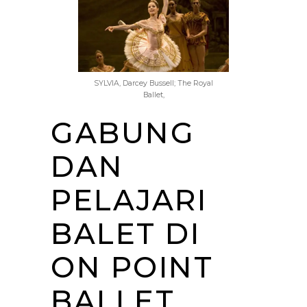
SYLVIA, Darcey Bussell; The Royal
Ballet,
GABUNG
DAN
PELAJARI
BALET DI
ON POINT
BALLET