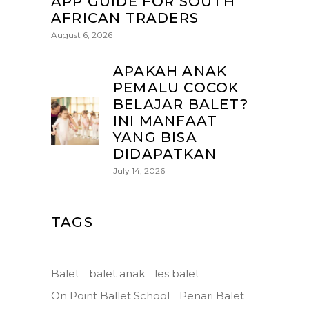
APP GUIDE FOR SOUTH
AFRICAN TRADERS
August 6, 2026
APAKAH ANAK
PEMALU COCOK
BELAJAR BALET?
INI MANFAAT
YANG BISA
DIDAPATKAN
July 14, 2026
TAGS
Balet
balet anak
les balet
On Point Ballet School
Penari Balet