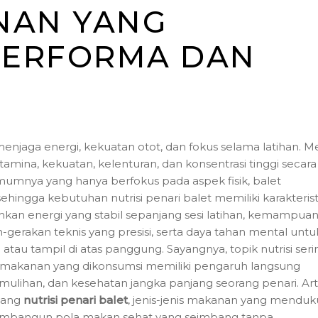
NAN YANG
PERFORMA DAN
menjaga energi, kekuatan otot, dan fokus selama latihan. M
stamina, kekuatan, kelenturan, dan konsentrasi tinggi secara
mumnya yang hanya berfokus pada aspek fisik, balet
ingga kebutuhan nutrisi penari balet memiliki karakterist
kan energi yang stabil sepanjang sesi latihan, kemampuan
gerakan teknis yang presisi, serta daya tahan mental untu
tau tampil di atas panggung. Sayangnya, topik nutrisi seri
al makanan yang dikonsumsi memiliki pengaruh langsung
ulihan, dan kesehatan jangka panjang seorang penari. Art
tang
nutrisi penari balet
, jenis-jenis makanan yang mendu
embangun pola makan sehat yang seimbang tanpa