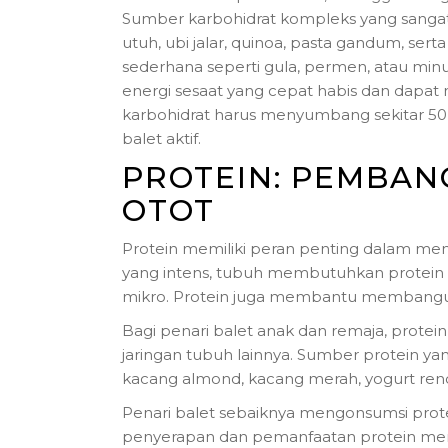
Sumber karbohidrat kompleks yang sangat 
utuh, ubi jalar, quinoa, pasta gandum, sert
sederhana seperti gula, permen, atau mi
energi sesaat yang cepat habis dan dapat 
karbohidrat harus menyumbang sekitar 50 h
balet aktif.
PROTEIN: PEMBAN
OTOT
Protein memiliki peran penting dalam mem
yang intens, tubuh membutuhkan protein
mikro. Protein juga membantu membangun
Bagi penari balet anak dan remaja, prote
jaringan tubuh lainnya. Sumber protein yan
kacang almond, kacang merah, yogurt rend
Penari balet sebaiknya mengonsumsi prote
penyerapan dan pemanfaatan protein menj