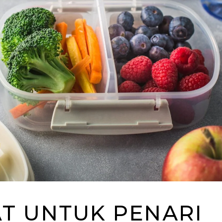
AT UNTUK PENARI