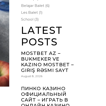
Belajar Balet
(6)
Les Balet
(1)
School
(3)
LATEST
POSTS
MOSTBET AZ –
BUKMEKER VE
KAZINO MOSTBET –
GIRIŞ RƏSMI SAYT
August 8, 2026
ПИНКО КАЗИНО
ОФИЦИАЛЬНЫЙ
САЙТ – ИГРАТЬ В
ОНЛАЙН КАЗИНО