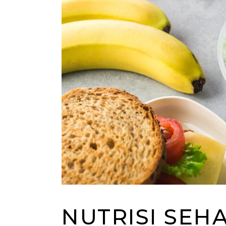
NUTRISI SEH