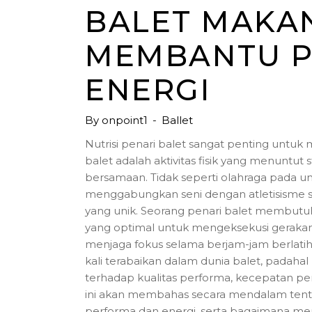
BALET MAKA
MEMBANTU 
ENERGI
By
onpoint1
Ballet
Nutrisi penari balet sangat penting untuk 
balet adalah aktivitas fisik yang menuntut 
bersamaan. Tidak seperti olahraga pada u
menggabungkan seni dengan atletisisme seh
yang unik. Seorang penari balet membutuh
yang optimal untuk mengeksekusi gerakan-
menjaga fokus selama berjam-jam berlatih a
kali terabaikan dalam dunia balet, padah
terhadap kualitas performa, kecepatan pem
ini akan membahas secara mendalam ten
performa dan energi, serta bagaimana m