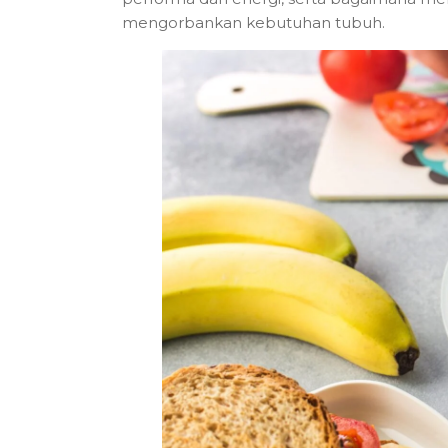
mengorbankan kebutuhan tubuh.