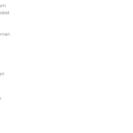
dum
idrat
enari
et
n
,