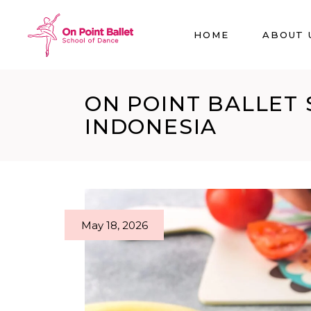
HOME
ABOUT 
ON POINT BALLET 
INDONESIA
May 18, 2026