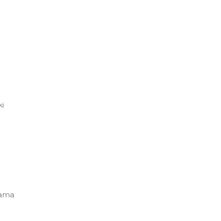
i
lama