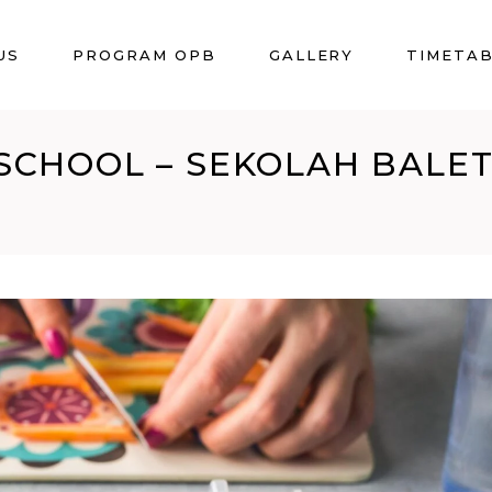
US
PROGRAM OPB
GALLERY
TIMETA
SCHOOL – SEKOLAH BALET