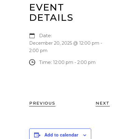
EVENT
DETAILS
Date:
December 20, 2025 @ 12:00 pm
-
2:00 pm
Time:
12:00 pm - 2:00 pm
PREVIOUS
NEXT
Add to calendar