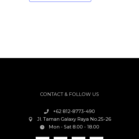
CONTACT & FOLLOW US
+62 812-8773-490
Jl. Taman Galaxy Raya No.25-26
Mon - Sat 8.00 - 18.00