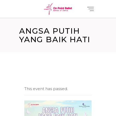
ANGSA PUTIH
YANG BAIK HATI
This event has passed.